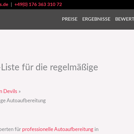
s.de
|
+49(0) 176 363 310 72
PREISE
ERGEBNISSE
BEWER
-Liste für die regelmäßige
n Devils
ßige Autoaufbereitung
xperten für
professionelle Autoaufbereitung
in