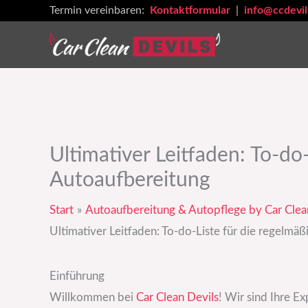
Zum
Termin vereinbaren:
Kontaktformular
|
info@ccdevil
Inhalt
springen
Ultimativer Leitfaden: To-do
Autoaufbereitung
Start
Autoaufbereitung & Autopflege by Car Clea
Ultimativer Leitfaden: To-do-Liste für die regelmä
Einführung
Willkommen bei
Car Clean Devils
! Wir sind Ihre E