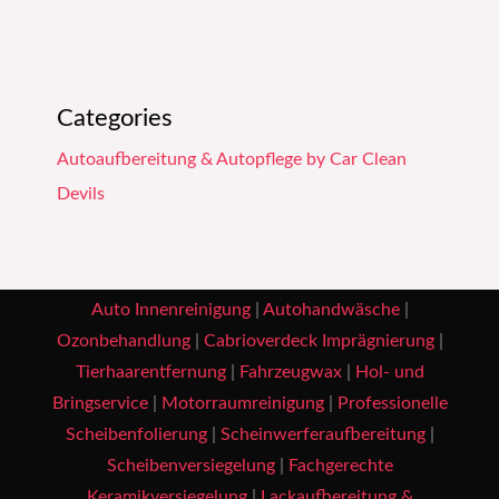
Categories
Autoaufbereitung & Autopflege by Car Clean
Devils
Auto Innenreinigung
|
Autohandwäsche
|
Ozonbehandlung
|
Cabrioverdeck Imprägnierung
|
Tierhaarentfernung
|
Fahrzeugwax
|
Hol- und
Bringservice
|
Motorraumreinigung
|
Professionelle
Scheibenfolierung
|
Scheinwerferaufbereitung
|
Scheibenversiegelung
|
Fachgerechte
Keramikversiegelung
|
Lackaufbereitung &