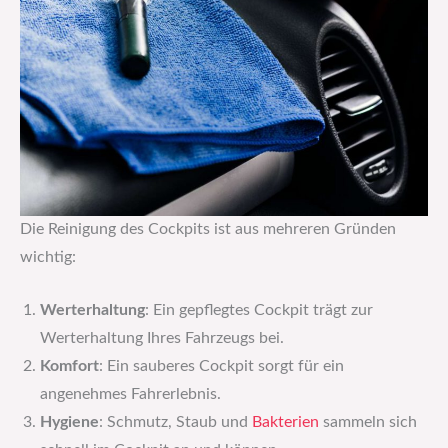
Die Reinigung des Cockpits ist aus mehreren Gründen
wichtig:
Werterhaltung
: Ein gepflegtes Cockpit trägt zur
Werterhaltung Ihres Fahrzeugs bei.
Komfort
: Ein sauberes Cockpit sorgt für ein
angenehmes Fahrerlebnis.
Hygiene
: Schmutz, Staub und
Bakterien
sammeln sich