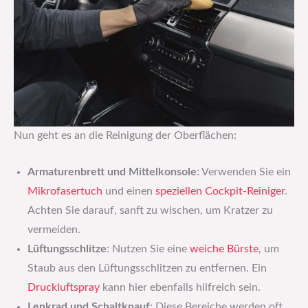
Nun geht es an die Reinigung der Oberflächen:
Armaturenbrett und Mittelkonsole
: Verwenden Sie ein
Mikrofasertuch
und einen
speziellen Cockpit-Reiniger
.
Achten Sie darauf, sanft zu wischen, um Kratzer zu
vermeiden.
Lüftungsschlitze
: Nutzen Sie eine
weiche Bürste
, um
Staub aus den Lüftungsschlitzen zu entfernen. Ein
Druckluftspray
kann hier ebenfalls hilfreich sein.
Lenkrad und Schaltknauf
: Diese Bereiche werden oft