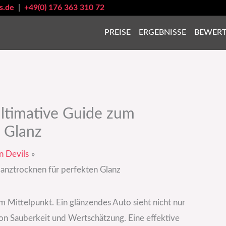
s.de
|
+49(0) 176 363 310 72
PREISE
ERGEBNISSE
BEWER
ultimative Guide zum
 Glanz
n Devils
lanztrocknen für perfekten Glanz
im Mittelpunkt. Ein glänzendes Auto sieht nicht nur
von Sauberkeit und Wertschätzung. Eine effektive