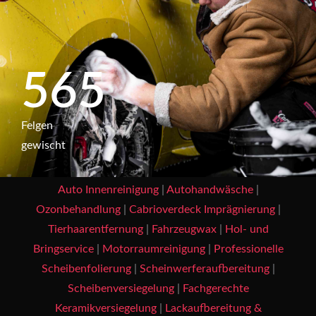
569
Fel­gen
gewischt
Auto Innenreinigung
|
Autohandwäsche
|
Ozonbehandlung
|
Cabrioverdeck Imprägnierung
|
Tierhaarentfernung
|
Fahrzeugwax
|
Hol- und
Bringservice
|
Motorraumreinigung
|
Professionelle
Scheibenfolierung
|
Scheinwerferaufbereitung
|
Scheibenversiegelung
|
Fachgerechte
Keramikversiegelung
|
Lackaufbereitung &