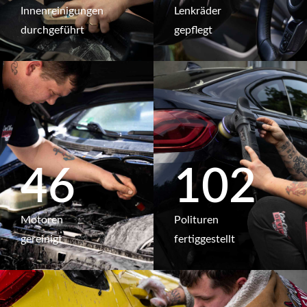
Innen­reinig­ungen
Lenk­räder
durch­geführt
gepflegt
46
102
Moto­ren
Poli­turen
gerei­nigt
fertig­gestellt