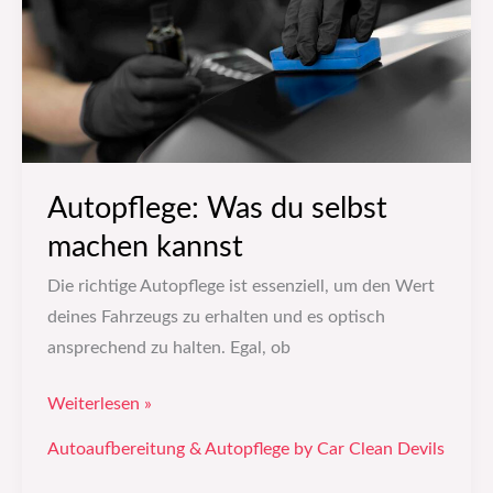
machen
kannst
Autopflege: Was du selbst
machen kannst
Die richtige Autopflege ist essenziell, um den Wert
deines Fahrzeugs zu erhalten und es optisch
ansprechend zu halten. Egal, ob
Weiterlesen »
Autoaufbereitung & Autopflege by Car Clean Devils