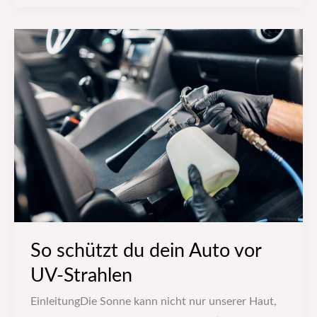
So
schützt
du
dein
Auto
vor
UV-
Strahlen
So schützt du dein Auto vor
UV-Strahlen
EinleitungDie Sonne kann nicht nur unserer Haut,