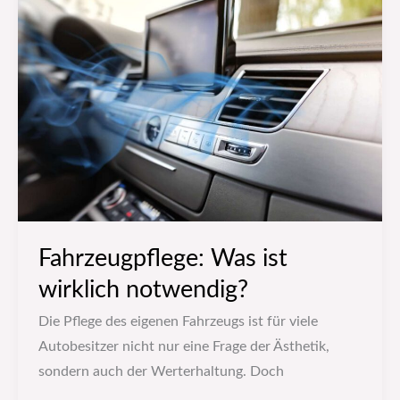
Was
ist
wirklich
notwendig?
Fahrzeugpflege: Was ist
wirklich notwendig?
Die Pflege des eigenen Fahrzeugs ist für viele
Autobesitzer nicht nur eine Frage der Ästhetik,
sondern auch der Werterhaltung. Doch