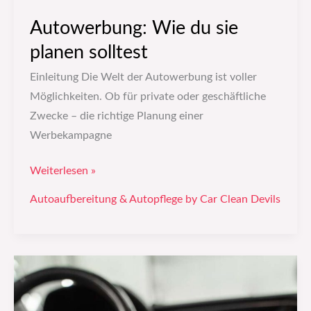
Autowerbung: Wie du sie
planen solltest
Einleitung Die Welt der Autowerbung ist voller
Möglichkeiten. Ob für private oder geschäftliche
Zwecke – die richtige Planung einer
Werbekampagne
Weiterlesen »
Autoaufbereitung & Autopflege by Car Clean Devils
Autoreinigung:
Mit
diesen