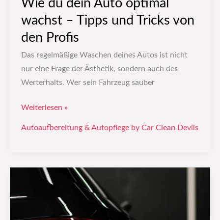
Wie du dein Auto optimal
den
wachst – Tipps und Tricks von
Profis
den Profis
Das regelmäßige Waschen deines Autos ist nicht
nur eine Frage der Ästhetik, sondern auch des
Werterhalts. Wer sein Fahrzeug sauber
Weiterlesen »
Autoaufbereitung & Autopflege by Car Clean Devils
Fahrzeugwerbung:
Trends
und
Innovationen