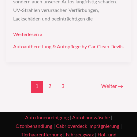
sondern auch unseren Autos langfristig schaden.
UV-Strahlen verursachen Verfärbungen,
Lackschäden und beeinträchtigen die
Weiterlesen »
Autoaufbereitung & Autopflege by Car Clean Devils
1
2
3
Weiter
→
Auto Innenreinigung
|
Autohandwäsche
|
Ozonbehandlung
|
Cabrioverdeck Imprägnierung
|
Tierhaarentfernung
|
Fahrzeugwax
|
Hol- und