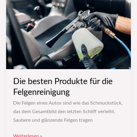
Produkte
für
die
Felgenreinigung
Die besten Produkte für die
Felgenreinigung
Die Felgen eines Autos sind wie das Schmuckstück,
das dem Gesamtbild den letzten Schliff verleiht.
Saubere und glänzende Felgen tragen
Weiterlesen »