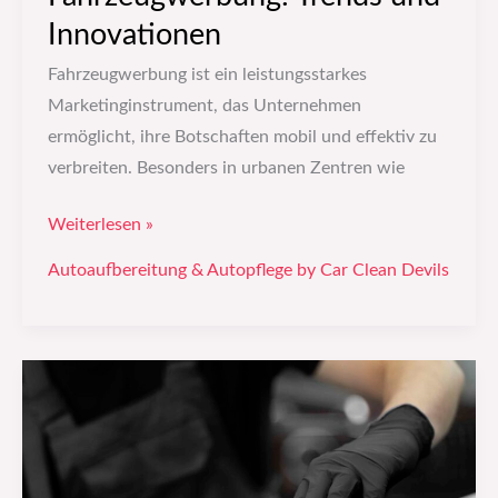
Innovationen
Fahrzeugwerbung ist ein leistungsstarkes
Marketinginstrument, das Unternehmen
ermöglicht, ihre Botschaften mobil und effektiv zu
verbreiten. Besonders in urbanen Zentren wie
Weiterlesen »
Autoaufbereitung & Autopflege by Car Clean Devils
Autopflege:
Was
du
selbst