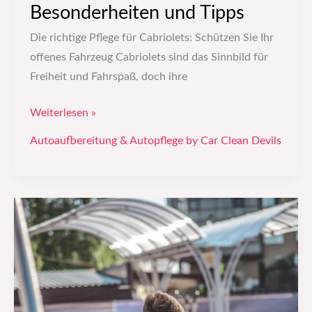
Besonderheiten und Tipps
Die richtige Pflege für Cabriolets: Schützen Sie Ihr
offenes Fahrzeug Cabriolets sind das Sinnbild für
Freiheit und Fahrspaß, doch ihre
Weiterlesen »
Autoaufbereitung & Autopflege by Car Clean Devils
Autowerbung:
Wie
du
sie
planen
solltest