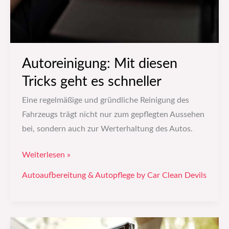
Autoreinigung: Mit diesen
Tricks geht es schneller
Eine regelmäßige und gründliche Reinigung des
Fahrzeugs trägt nicht nur zum gepflegten Aussehen
bei, sondern auch zur Werterhaltung des Autos.
Weiterlesen »
Autoaufbereitung & Autopflege by Car Clean Devils
Fahrzeugpflege: