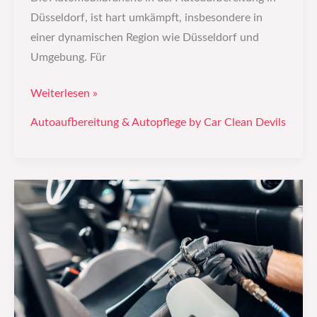
Düsseldorf, ist hart umkämpft, insbesondere in
einer dynamischen Region wie Düsseldorf und
Umgebung. Für
Weiterlesen »
Autoaufbereitung & Autopflege by Car Clean Devils
Eine
gründliche
Autoreinigung
ist
essenziell