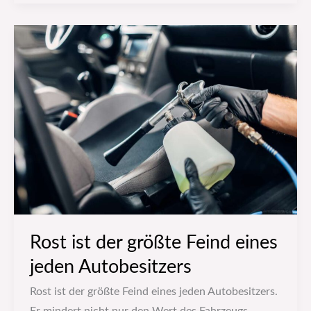
Rost
ist
der
größte
Feind
eines
jeden
Autobesitzers
Rost ist der größte Feind eines
jeden Autobesitzers
Rost ist der größte Feind eines jeden Autobesitzers.