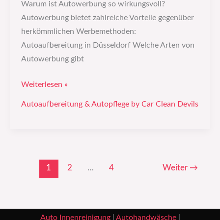
Warum ist Autowerbung so wirkungsvoll?
Autowerbung bietet zahlreiche Vorteile gegenüber
herkömmlichen Werbemethoden:
Autoaufbereitung in Düsseldorf Welche Arten von
Autowerbung gibt
Weiterlesen »
Autoaufbereitung & Autopflege by Car Clean Devils
1
2
…
4
Weiter
→
Auto Innenreinigung
|
Autohandwäsche
|