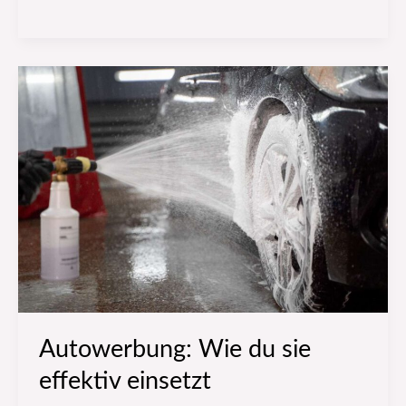
Autowerbung:
Wie
du
sie
effektiv
einsetzt
Autowerbung: Wie du sie
effektiv einsetzt