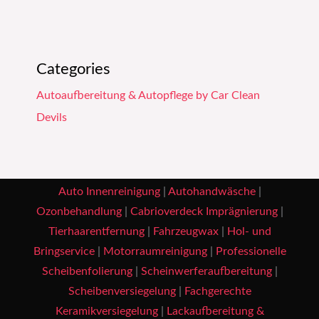
Categories
Autoaufbereitung & Autopflege by Car Clean
Devils
Auto Innenreinigung
|
Autohandwäsche
|
Ozonbehandlung
|
Cabrioverdeck Imprägnierung
|
Tierhaarentfernung
|
Fahrzeugwax
|
Hol- und
Bringservice
|
Motorraumreinigung
|
Professionelle
Scheibenfolierung
|
Scheinwerferaufbereitung
|
Scheibenversiegelung
|
Fachgerechte
Keramikversiegelung
|
Lackaufbereitung &