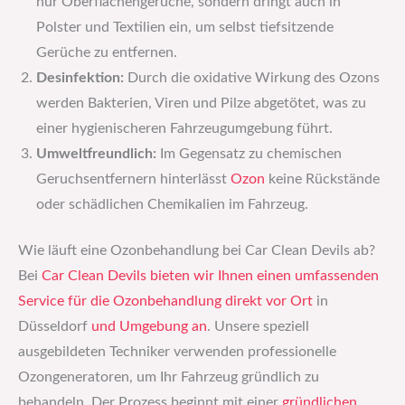
nur Oberflächengerüche, sondern dringt auch in
Polster und Textilien ein, um selbst tiefsitzende
Gerüche zu entfernen.
Desinfektion:
Durch die oxidative Wirkung des Ozons
werden Bakterien, Viren und Pilze abgetötet, was zu
einer hygienischeren Fahrzeugumgebung führt.
Umweltfreundlich:
Im Gegensatz zu chemischen
Geruchsentfernern hinterlässt
Ozon
keine Rückstände
oder schädlichen Chemikalien im Fahrzeug.
Wie läuft eine Ozonbehandlung bei Car Clean Devils ab?
Bei
Car Clean Devils bieten wir Ihnen einen umfassenden
Service für die Ozonbehandlung direkt vor Ort
in
Düsseldorf
und Umgebung an
. Unsere speziell
ausgebildeten Techniker verwenden professionelle
Ozongeneratoren, um Ihr Fahrzeug gründlich zu
behandeln. Der Prozess beginnt mit einer
gründlichen