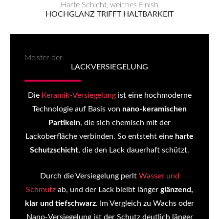
Harte Schicht, weiches Finish
HOCHGLANZ TRIFFT HALTBARKEIT
Meister der
LACKVERSIEGELUNG
Die
Keramik-Versiegelung
ist eine hochmoderne
Technologie auf Basis von
nano-keramischen
Partikeln
, die sich chemisch mit der
Lackoberfläche verbinden. So entsteht eine
harte
Schutzschicht
, die den Lack dauerhaft schützt.
Durch die Versiegelung perlt
Wasser und
Schmutz
ab, und der Lack bleibt länger
glänzend,
klar und tiefschwarz
. Im Vergleich zu Wachs oder
Nano-Versiegelung ist der Schutz deutlich länger