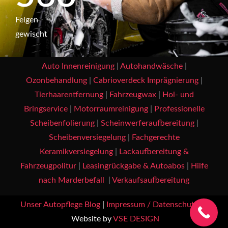
Fel­gen
gewischt
Auto Innenreinigung
|
Autohandwäsche
|
Ozonbehandlung
|
Cabrioverdeck Imprägnierung
|
Tierhaarentfernung
|
Fahrzeugwax
|
Hol- und
Bringservice
|
Motorraumreinigung
|
Professionelle
Scheibenfolierung
|
Scheinwerferaufbereitung
|
Scheibenversiegelung
|
Fachgerechte
Keramikversiegelung
|
Lackaufbereitung &
Fahrzeugpolitur
|
Leasingrückgabe & Autoabos
|
Hilfe
nach Marderbefall
|
Verkaufsaufbereitung
Unser Autopflege Blog
|
Impressum / Datenschutz
|
Website by
VSE DESIGN