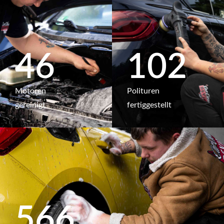
46
102
Moto­ren
Poli­turen
gerei­nigt
fertig­gestellt
569