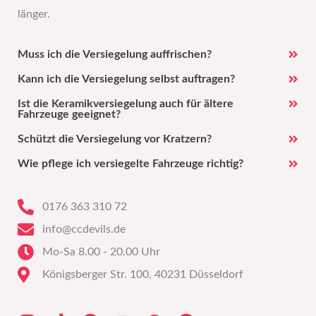
länger.
Muss ich die Versiegelung auffrischen?
Kann ich die Versiegelung selbst auftragen?
Ist die Keramikversiegelung auch für ältere
Fahrzeuge geeignet?
Schützt die Versiegelung vor Kratzern?
Wie pflege ich versiegelte Fahrzeuge richtig?
0176 363 310 72
info@ccdevils.de
Mo-Sa 8.00 - 20.00 Uhr
Königsberger Str. 100, 40231 Düsseldorf
I
T
F
Y
W
G
n
i
a
o
h
o