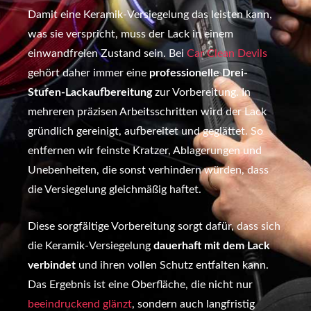
Damit eine Keramik-Versiegelung das leisten kann,
was sie verspricht, muss der Lack in einem
einwandfreien Zustand sein. Bei
Car Clean Devils
gehört daher immer eine
professionelle Drei-
Stufen-Lackaufbereitung
zur Vorbereitung. In
mehreren präzisen Arbeitsschritten wird der Lack
gründlich gereinigt, aufbereitet und geglättet. So
entfernen wir feinste Kratzer, Ablagerungen und
Unebenheiten, die sonst verhindern würden, dass
die Versiegelung gleichmäßig haftet.
Diese sorgfältige Vorbereitung sorgt dafür, dass sich
die Keramik-Versiegelung
dauerhaft mit dem Lack
verbindet
und ihren vollen Schutz entfalten kann.
Das Ergebnis ist eine Oberfläche, die nicht nur
beeindruckend glänzt
, sondern auch langfristig