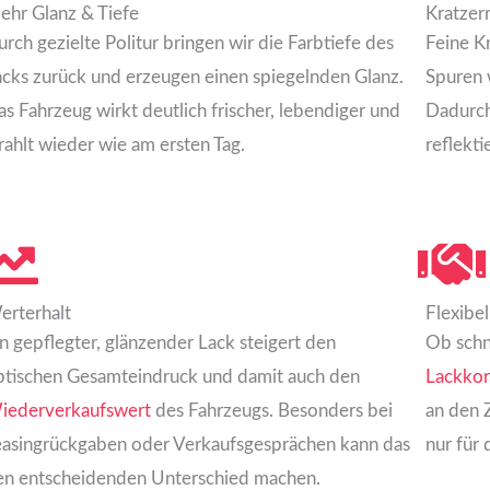
ehr Glanz & Tiefe
Kratzer
rch gezielte Politur bringen wir die Farbtiefe des
Feine K
acks zurück und erzeugen einen spiegelnden Glanz.
Spuren w
s Fahrzeug wirkt deutlich frischer, lebendiger und
Dadurch
rahlt wieder wie am ersten Tag.
reflekti
erterhalt
Flexibel
n gepflegter, glänzender Lack steigert den
Ob schn
ptischen Gesamteindruck und damit auch den
Lackkor
iederverkaufswert
des Fahrzeugs. Besonders bei
an den 
easingrückgaben oder Verkaufsgesprächen kann das
nur für 
en entscheidenden Unterschied machen.