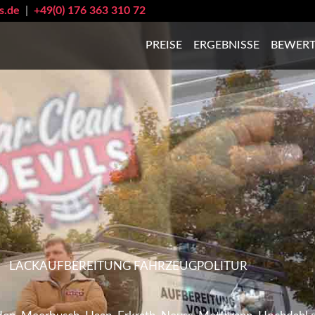
s.de
|
+49(0) 176 363 310 72
PREISE
ERGEBNISSE
BEWER
LACK­AUFBEREITUNG FAHRZEUG­POLITUR