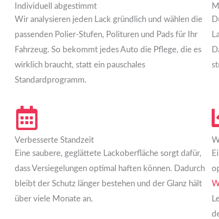
Individuell abgestimmt
M
Wir analysieren jeden Lack gründlich und wählen die
Du
passenden Polier-Stufen, Polituren und Pads für Ihr
L
Fahrzeug. So bekommt jedes Auto die Pflege, die es
Da
wirklich braucht, statt ein pauschales
st
Standardprogramm.
Verbesserte Standzeit
W
Eine saubere, geglättete Lackoberfläche sorgt dafür,
Ei
dass Versiegelungen optimal haften können. Dadurch
o
bleibt der Schutz länger bestehen und der Glanz hält
W
über viele Monate an.
L
d