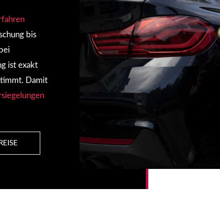
rfahren
ischung bis
bei
g ist exakt
estimmt. Damit
rsiegelungen
REISE