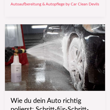
Autoaufbereitung & Autopflege by Car Clean Devils
Wie
du
dein
Auto
richtig
polierst:
Schritt-
für-
Schritt-
Anleitung
von
Wie du dein Auto richtig
den
polierst: Schritt-für-Schritt-
Profis