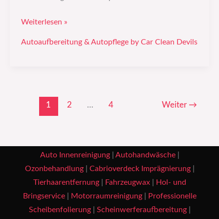
Weiterlesen »
Autoaufbereitung & Autopflege by Car Clean Devils
1
2
…
4
Weiter
→
Auto Innenreinigung
|
Autohandwäsche
|
Ozonbehandlung
|
Cabrioverdeck Imprägnierung
|
Tierhaarentfernung
|
Fahrzeugwax
|
Hol- und
Bringservice
|
Motorraumreinigung
|
Professionelle
Scheibenfolierung
|
Scheinwerferaufbereitung
|