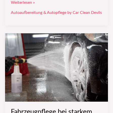
Weiterlesen »
Autoaufbereitung & Autopflege by Car Clean Devils
Fahrzeugpflege
bei
starkem
Regen
–
Tipps
vom
Profi
aus
Düsseldorf
Fahrzeugpflege bei starkem