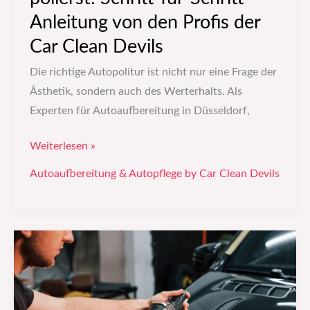
Anleitung von den Profis der
der
Car
Car Clean Devils
Clean
Die richtige Autopolitur ist nicht nur eine Frage der
Devils
Ästhetik, sondern auch des Werterhalts. Als
Experten für Autoaufbereitung in Düsseldorf,
Weiterlesen »
Autoaufbereitung & Autopflege by Car Clean Devils
Autoreinigung:
Schritt
für
Schritt