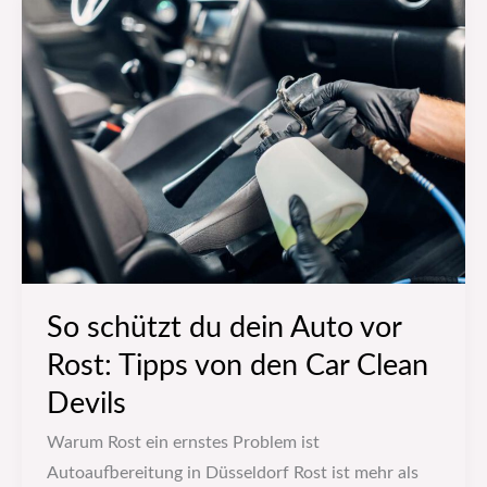
So
schützt
du
dein
Auto
vor
Rost:
Tipps
von
den
Car
So schützt du dein Auto vor
Clean
Rost: Tipps von den Car Clean
Devils
Devils
Warum Rost ein ernstes Problem ist
Autoaufbereitung in Düsseldorf Rost ist mehr als