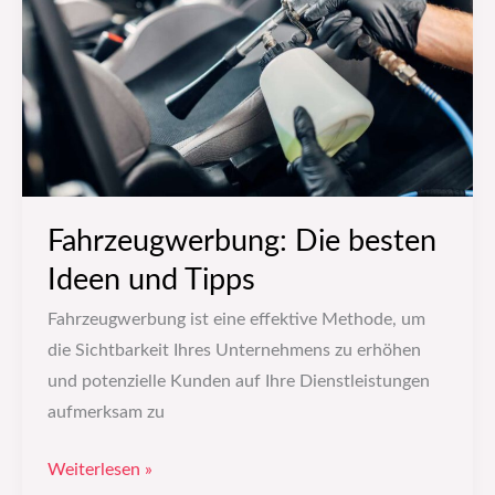
Ideen
und
Tipps
Fahrzeugwerbung: Die besten
Ideen und Tipps
Fahrzeugwerbung ist eine effektive Methode, um
die Sichtbarkeit Ihres Unternehmens zu erhöhen
und potenzielle Kunden auf Ihre Dienstleistungen
aufmerksam zu
Weiterlesen »