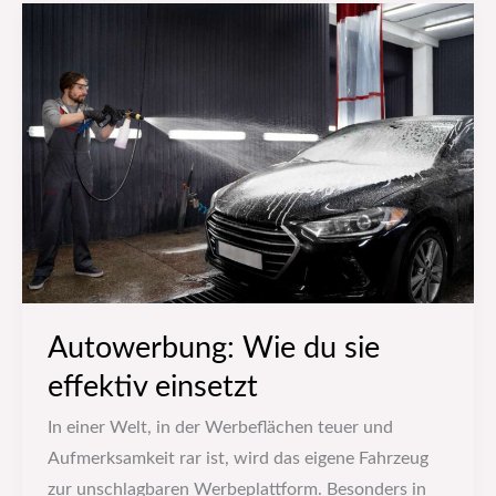
Autowerbung:
Wie
du
sie
effektiv
einsetzt
Autowerbung: Wie du sie
effektiv einsetzt
In einer Welt, in der Werbeflächen teuer und
Aufmerksamkeit rar ist, wird das eigene Fahrzeug
zur unschlagbaren Werbeplattform. Besonders in