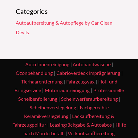
Categories
Autoaufbereitung & Autopflege by Car Clean
Devils
Auto Innenreinigung
|
Autohandwäsche
|
Ozonbehandlung
|
Cabrioverdeck Imprägnierung
|
Tierhaarentfernung
|
Fahrzeugwax
|
Hol- und
Bringservice
|
Motorraumreinigung
|
Professionelle
Scheibenfolierung
|
Scheinwerferaufbereitung
|
Scheibenversiegelung
|
Fachgerechte
Keramikversiegelung
|
Lackaufbereitung &
Fahrzeugpolitur
|
Leasingrückgabe & Autoabos
|
Hilfe
nach Marderbefall
|
Verkaufsaufbereitung