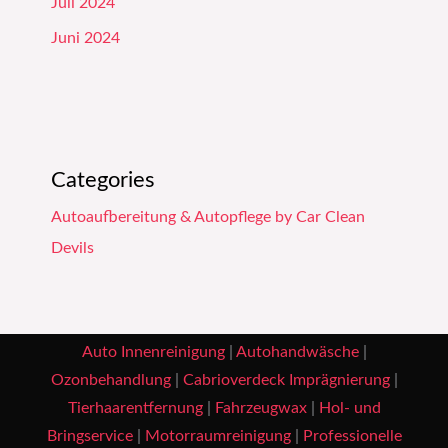
Juli 2024
Juni 2024
Categories
Autoaufbereitung & Autopflege by Car Clean
Devils
Auto Innenreinigung
|
Autohandwäsche
|
Ozonbehandlung
|
Cabrioverdeck Imprägnierung
|
Tierhaarentfernung
|
Fahrzeugwax
|
Hol- und
Bringservice
|
Motorraumreinigung
|
Professionelle