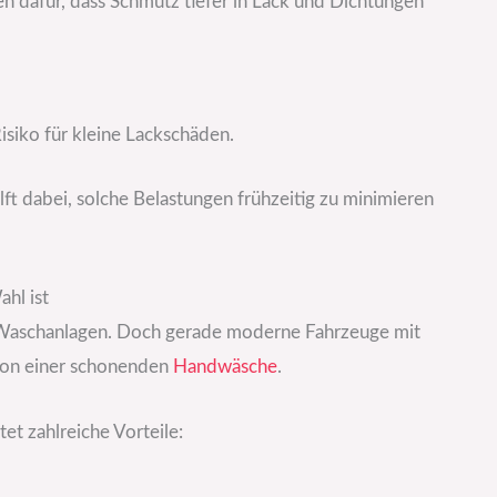
dafür, dass Schmutz tiefer in Lack und Dichtungen
isiko für kleine Lackschäden.
lft dabei, solche Belastungen frühzeitig zu minimieren
hl ist
 Waschanlagen. Doch gerade moderne Fahrzeuge mit
 von einer schonenden
Handwäsche
.
t zahlreiche Vorteile: