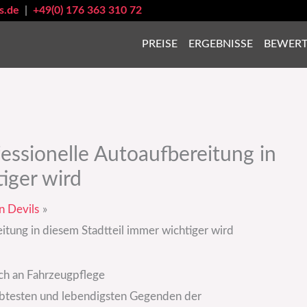
s.de
|
+49(0) 176 363 310 72
PREISE
ERGEBNISSE
BEWER
essionelle Autoaufbereitung in
iger wird
n Devils
itung in diesem Stadtteil immer wichtiger wird
ch an Fahrzeugpflege
liebtesten und lebendigsten Gegenden der