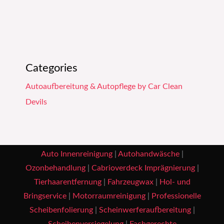
Categories
Autoaufbereitung & Autopflege by Car Clean
Devils
Auto Innenreinigung
|
Autohandwäsche
|
Ozonbehandlung
|
Cabrioverdeck Imprägnierung
|
Tierhaarentfernung
|
Fahrzeugwax
|
Hol- und
Bringservice
|
Motorraumreinigung
|
Professionelle
Scheibenfolierung
|
Scheinwerferaufbereitung
|