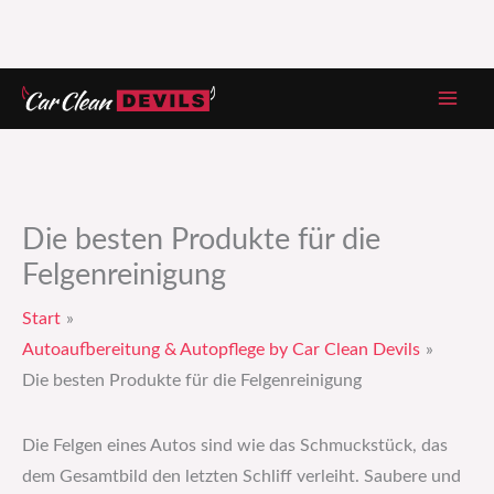
Zum
Inhalt
springen
Die besten Produkte für die
Felgenreinigung
Start
Autoaufbereitung & Autopflege by Car Clean Devils
Die besten Produkte für die Felgenreinigung
Die Felgen eines Autos sind wie das Schmuckstück, das
dem Gesamtbild den letzten Schliff verleiht. Saubere und