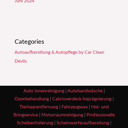
Juni 2024
Categories
Autoaufbereitung & Autopflege by Car Clean
Devils
Auto Innenreinigung
|
Autohandwäsche
|
Ozonbehandlung
|
Cabrioverdeck Imprägnierung
|
Tierhaarentfernung
|
Fahrzeugwax
|
Hol- und
Bringservice
|
Motorraumreinigung
|
Professionelle
Scheibenfolierung
|
Scheinwerferaufbereitung
|