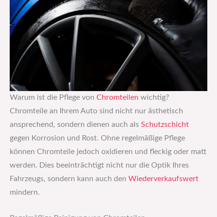
Warum ist die Pflege von
Chromteilen
wichtig?
Chromteile an Ihrem Auto sind nicht nur ästhetisch
ansprechend, sondern dienen auch als
Schutzschicht
gegen Korrosion und Rost. Ohne regelmäßige Pflege
können Chromteile jedoch oxidieren und fleckig oder matt
werden. Dies beeinträchtigt nicht nur die Optik Ihres
Fahrzeugs, sondern kann auch den
Wiederverkaufswert
mindern.