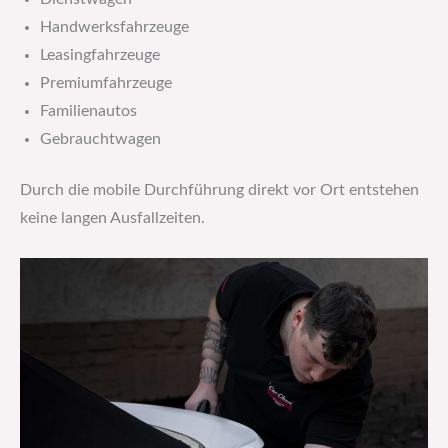
Handwerksfahrzeuge
Leasingfahrzeuge
Premiumfahrzeuge
Familienautos
Gebrauchtwagen
Durch die mobile Durchführung direkt vor Ort entstehen
keine langen Ausfallzeiten.