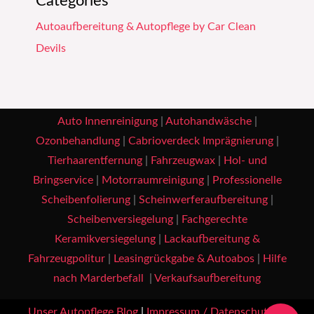
Categories
Autoaufbereitung & Autopflege by Car Clean
Devils
Auto Innenreinigung
|
Autohandwäsche
|
Ozonbehandlung
|
Cabrioverdeck Imprägnierung
|
Tierhaarentfernung
|
Fahrzeugwax
|
Hol- und
Bringservice
|
Motorraumreinigung
|
Professionelle
Scheibenfolierung
|
Scheinwerferaufbereitung
|
Scheibenversiegelung
|
Fachgerechte
Keramikversiegelung
|
Lackaufbereitung &
Fahrzeugpolitur
|
Leasingrückgabe & Autoabos
|
Hilfe
nach Marderbefall
|
Verkaufsaufbereitung
Unser Autopflege Blog
|
Impressum / Datenschutz
|