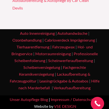
Autoaufbereitung & Autopflege by Car Clean
Devils
Auto Innenreinigung
|
Autohandwäsche
|
Ozonbehandlung
|
Cabrioverdeck Imprägnierung
|
Tierhaarentfernung
|
Fahrzeugwax
|
Hol- und
Bringservice
|
Motorraumreinigung
|
Professionelle
Scheibenfolierung
|
Scheinwerferaufbereitung
|
Scheibenversiegelung
|
Fachgerechte
Keramikversiegelung
|
Lackaufbereitung &
Fahrzeugpolitur
|
Leasingrückgabe & Autoabos
|
Hilfe
nach Marderbefall
|
Verkaufsaufbereitung
Unser Autopflege Blog
|
Impressum / Datenschutz
|
Website by
VSE DESIGN