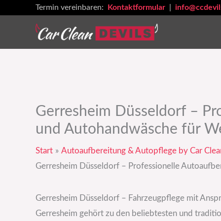
Zum
Termin vereinbaren:
Kontaktformular
|
info@ccdevil
Inhalt
springen
Gerresheim Düsseldorf – Pro
und Autohandwäsche für We
Start
Autoaufbereitung & Autopflege by Car Clea
Gerresheim Düsseldorf – Professionelle Autoaufbe
Gerresheim Düsseldorf – Fahrzeugpflege mit Ansp
Gerresheim gehört zu den beliebtesten und traditio