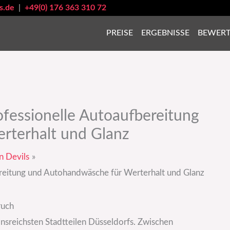
s.de
|
+49(0) 176 363 310 72
PREISE
ERGEBNISSE
BEWER
fessionelle Autoaufbereitung
rterhalt und Glanz
n Devils
reitung und Autohandwäsche für Werterhalt und Glanz
ruch
nsreichsten Stadtteilen Düsseldorfs. Zwischen