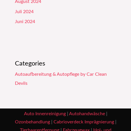
August 2024
Juli 2024
Juni 2024
Categories
Autoaufbereitung & Autopflege by Car Clean
Devils
Auto Innenreinigung
|
Autohandwäsche
|
Ozonbehandlung
|
Cabrioverdeck Imprägnierung
|
Tierhaarentfernung
|
Fahrzeugwax
|
Hol- und