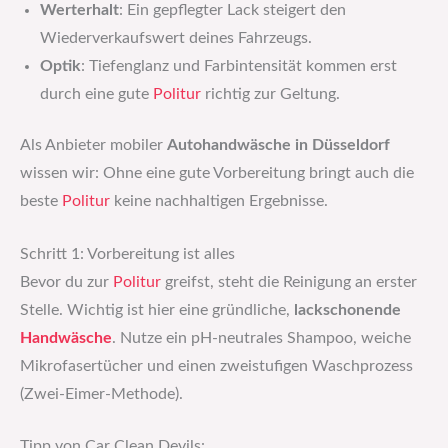
Werterhalt
: Ein gepflegter Lack steigert den
Wiederverkaufswert deines Fahrzeugs.
Optik
: Tiefenglanz und Farbintensität kommen erst
durch eine gute
Politur
richtig zur Geltung.
Als Anbieter mobiler
Autohandwäsche in Düsseldorf
wissen wir: Ohne eine gute Vorbereitung bringt auch die
beste
Politur
keine nachhaltigen Ergebnisse.
Schritt 1: Vorbereitung ist alles
Bevor du zur
Politur
greifst, steht die Reinigung an erster
Stelle. Wichtig ist hier eine gründliche,
lackschonende
Handwäsche
. Nutze ein pH-neutrales Shampoo, weiche
Mikrofasertücher und einen zweistufigen Waschprozess
(Zwei-Eimer-Methode).
Tipp von Car Clean Devils: