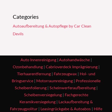
Categories
Autoaufbereitung & Autopflege by Car Clean
Devils
Auto Innenreinigung
|
Autohandwäsche
|
Ozonbehandlung
|
Cabrioverdeck Imprägnierung
|
Tierhaarentfernung
|
Fahrzeugwax
|
Hol- und
Bringservice
|
Motorraumreinigung
|
Professionelle
Scheibenfolierung
|
Scheinwerferaufbereitung
|
Scheibenversiegelung
|
Fachgerechte
Keramikversiegelung
|
Lackaufbereitung &
Fahrzeugpolitur
|
Leasingrückgabe & Autoabos
|
Hilfe