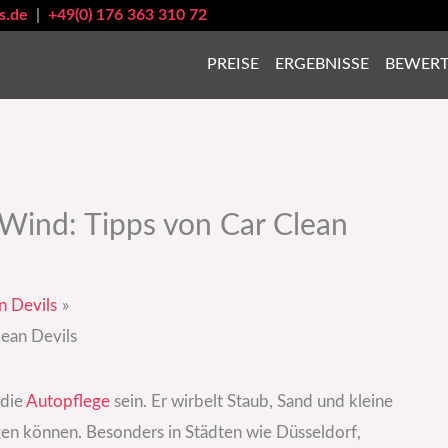
s.de
|
+49(0) 176 363 310 72
PREISE
ERGEBNISSE
BEWER
Wind: Tipps von Car Clean
n Devils
lean Devils
 die
Autopflege
sein. Er wirbelt Staub, Sand und kleine
gen können. Besonders in Städten wie Düsseldorf,