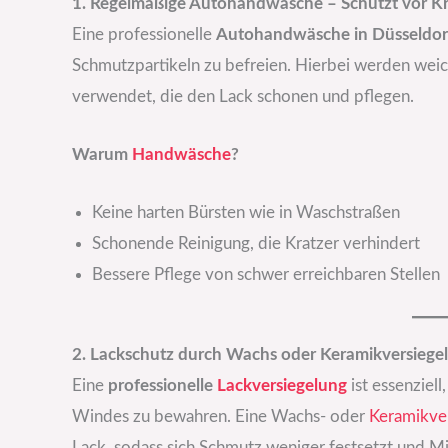
1. Regelmäßige Autohandwäsche – Schützt vor K
Eine professionelle
Autohandwäsche in Düsseldor
Schmutzpartikeln zu befreien. Hierbei werden wei
verwendet, die den Lack schonen und pflegen.
Warum
Handwäsche
?
Keine harten Bürsten wie in Waschstraßen
Schonende Reinigung, die Kratzer verhindert
Bessere Pflege von schwer erreichbaren Stellen
2. Lackschutz durch Wachs oder Keramikversiege
Eine
professionelle
Lackversiegelung
ist essenziel
Windes zu bewahren. Eine Wachs- oder
Keramikve
Lack, sodass sich Schmutz weniger festsetzt und M