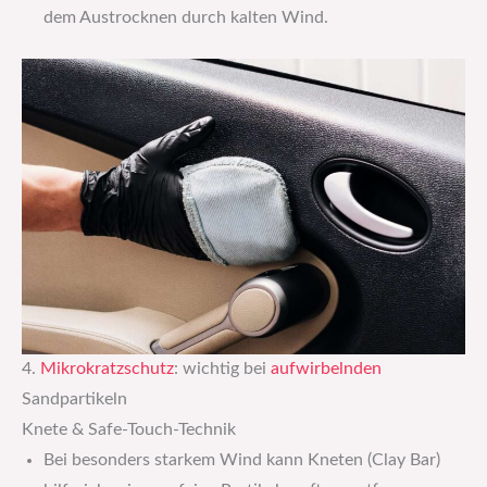
dem Austrocknen durch kalten Wind.
4.
Mikrokratzschutz
: wichtig bei
aufwirbelnden
Sandpartikeln
Knete & Safe-Touch-Technik
Bei besonders starkem Wind kann Kneten (Clay Bar)