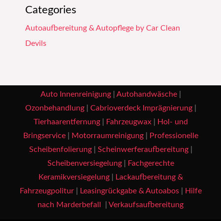
Categories
Autoaufbereitung & Autopflege by Car Clean
Devils
Auto Innenreinigung
|
Autohandwäsche
|
Ozonbehandlung
|
Cabrioverdeck Imprägnierung
|
Tierhaarentfernung
|
Fahrzeugwax
|
Hol- und
Bringservice
|
Motorraumreinigung
|
Professionelle
Scheibenfolierung
|
Scheinwerferaufbereitung
|
Scheibenversiegelung
|
Fachgerechte
Keramikversiegelung
|
Lackaufbereitung &
Fahrzeugpolitur
|
Leasingrückgabe & Autoabos
|
Hilfe
nach Marderbefall
|
Verkaufsaufbereitung