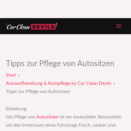
Zum
Inhalt
springen
Tipps zur Pflege von Autositzen
Start
Autoaufbereitung & Autopflege by Car Clean Devils
Tipps zur Pflege von Autositzen
Einleitung
Die Pflege von
Autositzen
ist ein essenzieller Bestandteil,
um den Innenraum eines Fahrzeugs frisch, sauber und