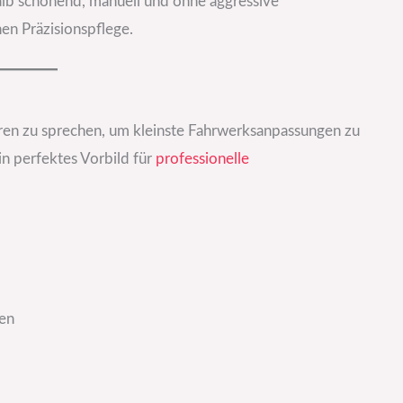
alb schonend, manuell und ohne aggressive
en Präzisionspflege.
uren zu sprechen, um kleinste Fahrwerksanpassungen zu
ein perfektes Vorbild für
professionelle
gen