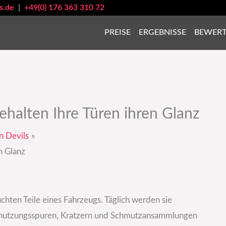
s.de
|
+49(0) 176 363 310 72
PREISE
ERGEBNISSE
BEWER
ehalten Ihre Türen ihren Glanz
n Devils
n Glanz
chten Teile eines Fahrzeugs. Täglich werden sie
Abnutzungsspuren, Kratzern und Schmutzansammlungen