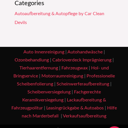
Categories
Autoaufbereitung & Autopflege by Car Clean
Devils
Auto Innenreinigung
|
Autohandwäsche
|
Ozonbehandlung
|
Cabrioverdeck Imprägnierung
|
Tierhaarentfernung
|
Fahrzeugwax
|
Hol- und
Bringservice
|
Motorraumreinigung
|
Professionelle
Scheibenfolierung
|
Scheinwerferaufbereitung
|
Scheibenversiegelung
|
Fachgerechte
Keramikversiegelung
|
Lackaufbereitung &
Fahrzeugpolitur
|
Leasingrückgabe & Autoabos
|
Hilfe
nach Marderbefall
|
Verkaufsaufbereitung