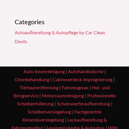
Categories
Autoaufbereitung & Autopflege by Car Clean
Devils
Auto Innenreinigung
|
Autohandwäsche
|
Ozonbehandlung
|
Cabrioverdeck Imprägnierung
|
Tierhaarentfernung
|
Fahrzeugwax
|
Hol- und
Bringservice
|
Motorraumreinigung
|
Professionelle
Scheibenfolierung
|
Scheinwerferaufbereitung
|
Scheibenversiegelung
|
Fachgerechte
Keramikversiegelung
|
Lackaufbereitung &
Fahrzeugpolitur
|
Leasingrückgabe & Autoabos
|
Hilfe