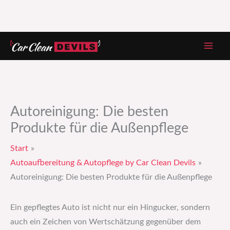
Zum
Inhalt
springen
Autoreinigung: Die besten
Produkte für die Außenpflege
Start
Autoaufbereitung & Autopflege by Car Clean Devils
Autoreinigung: Die besten Produkte für die Außenpflege
Ein gepflegtes Auto ist nicht nur ein Hingucker, sondern
auch ein Zeichen von Wertschätzung gegenüber dem