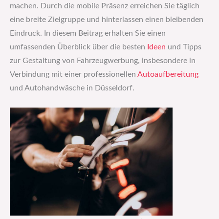
machen. Durch die mobile Präsenz erreichen Sie täglich
eine breite Zielgruppe und hinterlassen einen bleibenden
Eindruck. In diesem Beitrag erhalten Sie einen
umfassenden Überblick über die besten
Ideen
und Tipps
zur Gestaltung von Fahrzeugwerbung, insbesondere in
Verbindung mit einer professionellen
Autoaufbereitung
und Autohandwäsche in Düsseldorf.