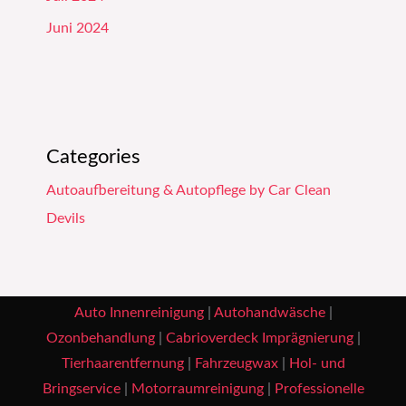
Juni 2024
Categories
Autoaufbereitung & Autopflege by Car Clean
Devils
Auto Innenreinigung
|
Autohandwäsche
|
Ozonbehandlung
|
Cabrioverdeck Imprägnierung
|
Tierhaarentfernung
|
Fahrzeugwax
|
Hol- und
Bringservice
|
Motorraumreinigung
|
Professionelle