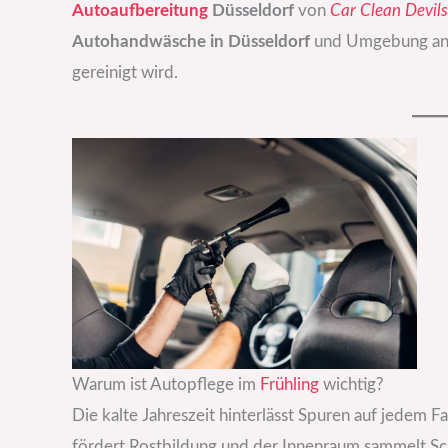
Autoaufbereitung
Düsseldorf
von
Car Clean Devils
Autohandwäsche in Düsseldorf
und Umgebung an, 
gereinigt wird.
Warum ist Autopflege im
Frühling
wichtig?
Die kalte Jahreszeit hinterlässt Spuren auf jedem Fa
fördert Rostbildung und der Innenraum sammelt Sc