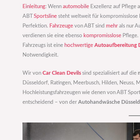
Einleitung
: Wenn
automobile
Exzellenz auf Pflege 
ABT
Sportsline
steht weltweit für kompromisslose 
Perfektion.
Fahrzeuge
von ABT sind
mehr
als nur A
verdienen sie eine ebenso
kompromisslose
Pflege.
Fahrzeugs ist eine
hochwertige
Autoaufbereitung 
Notwendigkeit.
Wir von
Car Clean Devils
sind spezialisiert auf die
Düsseldorf, Ratingen, Meerbusch, Hilden, Neuss, 
Hochleistungsfahrzeugen wie denen von ABT Sports
entscheidend – von der
Autohandwäsche Düsseld