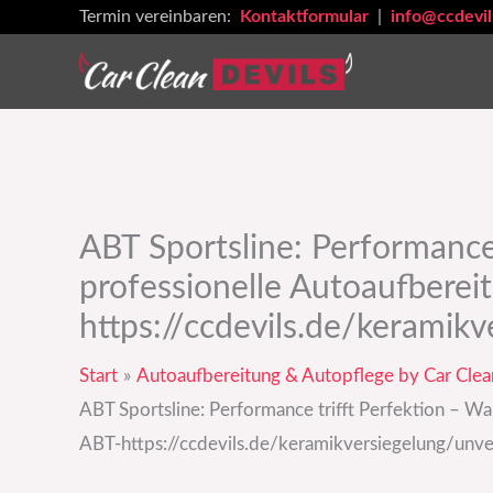
Zum
Termin vereinbaren:
Kontaktformular
|
info@ccdevil
Inhalt
springen
ABT Sportsline: Performance
professionelle Autoaufberei
https://ccdevils.de/keramikv
Start
Autoaufbereitung & Autopflege by Car Clea
ABT Sportsline: Performance trifft Perfektion – Wa
ABT-https://ccdevils.de/keramikversiegelung/unver