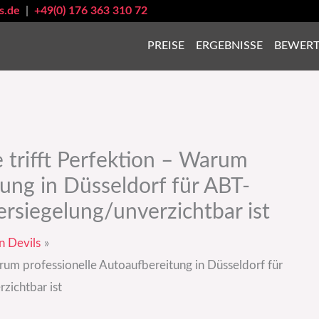
s.de
|
+49(0) 176 363 310 72
PREISE
ERGEBNISSE
BEWER
 trifft Perfektion – Warum
tung in Düsseldorf für ABT-
ersiegelung/unverzichtbar ist
n Devils
rum professionelle Autoaufbereitung in Düsseldorf für
zichtbar ist