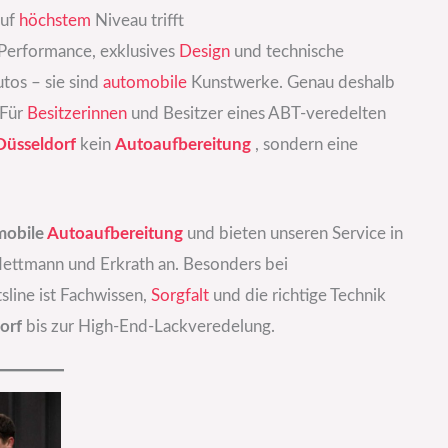
auf
höchstem
Niveau trifft
Performance, exklusives
Design
und technische
utos – sie sind
automobile
Kunstwerke. Genau deshalb
 Für
Besitzerinnen
und Besitzer eines ABT-veredelten
Düsseldorf
kein
Autoaufbereitung
, sondern eine
mobile
Autoaufbereitung
und bieten unseren Service in
Mettmann und Erkrath an. Besonders bei
line ist Fachwissen,
Sorgfalt
und die richtige Technik
orf
bis zur High-End-Lackveredelung.