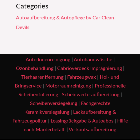
Categories
Autoaufbereitung & Autopflege by Car Clean
Devils
Auto Innenreinigung
|
Autohandwäsche
|
Ozonbehandlung
|
Cabrioverdeck Imprägnierung
|
Tierhaarentfernung
|
Fahrzeugwax
|
Hol- und
Bringservice
|
Motorraumreinigung
|
Professionelle
Scheibenfolierung
|
Scheinwerferaufbereitung
|
Scheibenversiegelung
|
Fachgerechte
Keramikversiegelung
|
Lackaufbereitung &
Fahrzeugpolitur
|
Leasingrückgabe & Autoabos
|
Hilfe
nach Marderbefall
|
Verkaufsaufbereitung