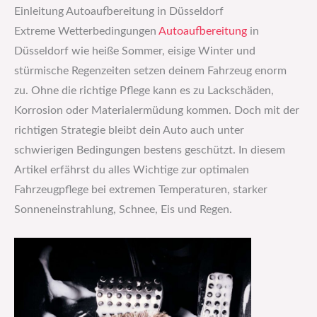
Einleitung Autoaufbereitung in Düsseldorf
Extreme Wetterbedingungen
Autoaufbereitung
in
Düsseldorf wie heiße Sommer, eisige Winter und
stürmische Regenzeiten setzen deinem Fahrzeug enorm
zu. Ohne die richtige Pflege kann es zu Lackschäden,
Korrosion oder Materialermüdung kommen. Doch mit der
richtigen Strategie bleibt dein Auto auch unter
schwierigen Bedingungen bestens geschützt. In diesem
Artikel erfährst du alles Wichtige zur optimalen
Fahrzeugpflege bei extremen Temperaturen, starker
Sonneneinstrahlung, Schnee, Eis und Regen.