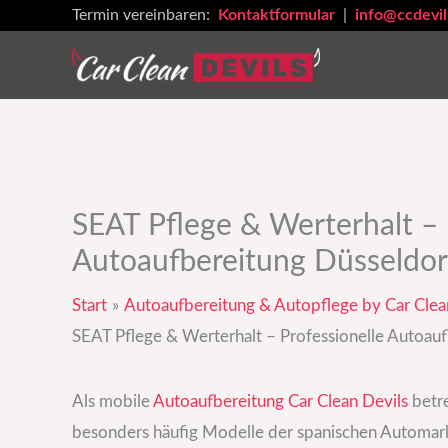
Zum
Termin vereinbaren:
Kontaktformular
|
info@ccdevil
Inhalt
springen
SEAT Pflege & Werterhalt – 
Autoaufbereitung Düsseldor
Start
Autoaufbereitung & Autopflege by Car Clea
SEAT Pflege & Werterhalt – Professionelle Autoauf
Als mobile
Autoaufbereitung
Car Clean Devils
betre
besonders häufig Modelle der spanischen Automa