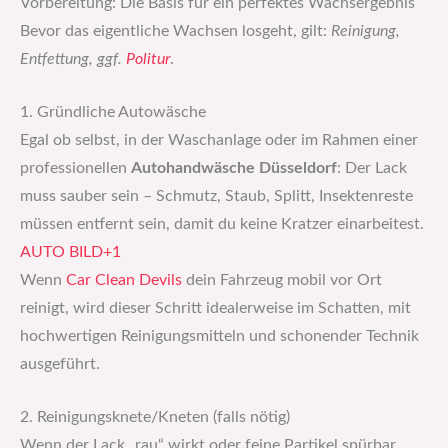
Vorbereitung: Die Basis für ein perfektes Wachsergebnis
Bevor das eigentliche Wachsen losgeht, gilt:
Reinigung,
Entfettung, ggf.
Politur
.
1. Gründliche Autowäsche
Egal ob selbst, in der Waschanlage oder im Rahmen einer
professionellen
Autohandwäsche Düsseldorf
: Der Lack
muss sauber sein – Schmutz, Staub, Splitt, Insekten­reste
müssen entfernt sein, damit du keine Kratzer einarbeitest.
AUTO BILD+1
Wenn
Car Clean Devils
dein Fahrzeug mobil vor Ort
reinigt, wird dieser Schritt idealerweise im Schatten, mit
hochwertigen Reinigungs­mitteln und schonender Technik
ausgeführt.
2. Reinigungsknete/Kneten (falls nötig)
Wenn der Lack „rau“ wirkt oder feine Partikel spürbar