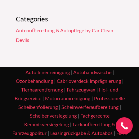
Categories
Autoaufbereitung & Autopflege by Car Clean
Devils
Auto Innenreinigung
|
Autohandwäsche
|
Ozonbehandlung
|
Cabrioverdeck Imprägnierung
|
Tierhaarentfernung
|
Fahrzeugwax
|
Hol- und
Bringservice
|
Motorraumreinigung
|
Professionelle
Scheibenfolierung
|
Scheinwerferaufbereitung
|
Scheibenversiegelung
|
Fachgerechte
Keramikversiegelung
|
Lackaufbereitung &
Fahrzeugpolitur
|
Leasingrückgabe & Autoabos
|
Hilfe