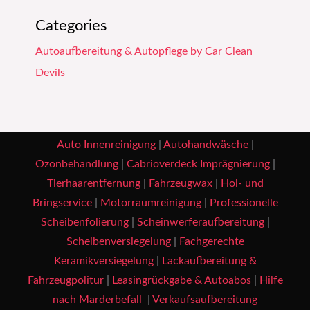
Categories
Autoaufbereitung & Autopflege by Car Clean
Devils
Auto Innenreinigung
|
Autohandwäsche
|
Ozonbehandlung
|
Cabrioverdeck Imprägnierung
|
Tierhaarentfernung
|
Fahrzeugwax
|
Hol- und
Bringservice
|
Motorraumreinigung
|
Professionelle
Scheibenfolierung
|
Scheinwerferaufbereitung
|
Scheibenversiegelung
|
Fachgerechte
Keramikversiegelung
|
Lackaufbereitung &
Fahrzeugpolitur
|
Leasingrückgabe & Autoabos
|
Hilfe
nach Marderbefall
|
Verkaufsaufbereitung