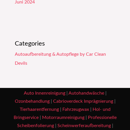
Juni 2024
Categories
Autoaufbereitung & Autopflege by Car Clean
Devils
Auto Innenreinigung
|
Autohandwäsche
|
Ozonbehandlung
|
Cabrioverdeck Imprägnierung
|
Tierhaarentfernung
|
Fahrzeugwax
|
Hol- und
Bringservice
|
Motorraumreinigung
|
Professionelle
Scheibenfolierung
|
Scheinwerferaufbereitung
|