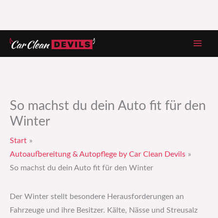
Zum
Inhalt
springen
So machst du dein Auto fit für den
Winter
Start
Autoaufbereitung & Autopflege by Car Clean Devils
So machst du dein Auto fit für den Winter
Der Winter stellt besondere Herausforderungen an
Fahrzeuge und ihre Besitzer. Kälte, Nässe und Streusalz