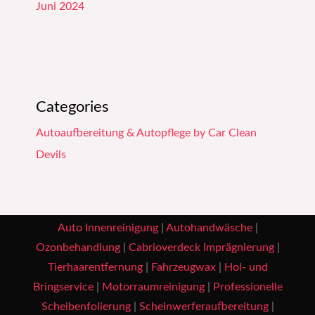
Juni 2024
Categories
Autoaufbereitung & Autopflege by Car Clean
Devils
Auto Innenreinigung
|
Autohandwäsche
|
Ozonbehandlung
|
Cabrioverdeck Imprägnierung
|
Tierhaarentfernung
|
Fahrzeugwax
|
Hol- und
Bringservice
|
Motorraumreinigung
|
Professionelle
Scheibenfolierung
|
Scheinwerferaufbereitung
|