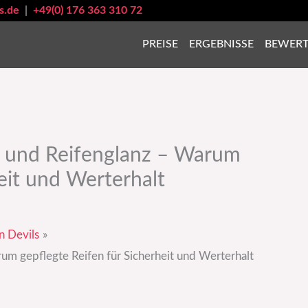
s.de
|
+49(0) 176 363 310 72
PREISE
ERGEBNISSE
BEWER
l und Reifenglanz – Warum
eit und Werterhalt
n Devils
um gepflegte Reifen für Sicherheit und Werterhalt