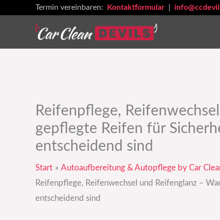
Zum
Termin vereinbaren:
Kontaktformular
|
info@ccdevil
Inhalt
springen
Reifenpflege, Reifenwechse
gepflegte Reifen für Sicherh
entscheidend sind
Start
Autoaufbereitung & Autopflege by Car Clea
Reifenpflege, Reifenwechsel und Reifenglanz – War
entscheidend sind