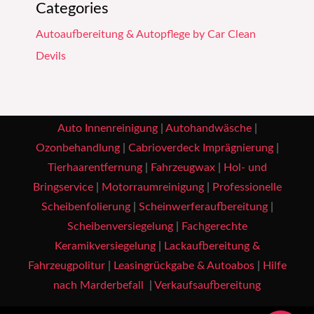
Categories
Autoaufbereitung & Autopflege by Car Clean
Devils
Auto Innenreinigung
|
Autohandwäsche
|
Ozonbehandlung
|
Cabrioverdeck Imprägnierung
|
Tierhaarentfernung
|
Fahrzeugwax
|
Hol- und
Bringservice
|
Motorraumreinigung
|
Professionelle
Scheibenfolierung
|
Scheinwerferaufbereitung
|
Scheibenversiegelung
|
Fachgerechte
Keramikversiegelung
|
Lackaufbereitung &
Fahrzeugpolitur
|
Leasingrückgabe & Autoabos
|
Hilfe
nach Marderbefall
|
Verkaufsaufbereitung