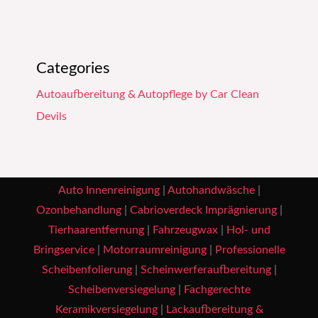
Categories
Autoaufbereitung & Autopflege by Car Clean
Devils
Auto Innenreinigung
|
Autohandwäsche
|
Ozonbehandlung
|
Cabrioverdeck Imprägnierung
|
Tierhaarentfernung
|
Fahrzeugwax
|
Hol- und
Bringservice
|
Motorraumreinigung
|
Professionelle
Scheibenfolierung
|
Scheinwerferaufbereitung
|
Scheibenversiegelung
|
Fachgerechte
Keramikversiegelung
|
Lackaufbereitung &