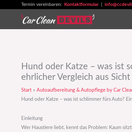
Zum
Termin vereinbaren:
Kontaktformular
|
info@ccdevil
Inhalt
springen
Hund oder Katze – was ist s
ehrlicher Vergleich aus Sich
Start
Autoaufbereitung & Autopflege by Car Clea
Hund oder Katze – was ist schlimmer fürs Auto? Ein
Einleitung
Wer Haustiere liebt, kennt das Problem: Kaum sitzt