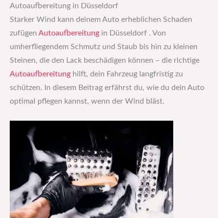
Autoaufbereitung in Düsseldorf
Starker Wind kann deinem Auto erheblichen Schaden
zufügen
Autoaufbereitung
in Düsseldorf . Von
umherfliegendem Schmutz und Staub bis hin zu kleinen
Steinen, die den Lack beschädigen können – die richtige
Autoaufbereitung
hilft, dein Fahrzeug langfristig zu
schützen. In diesem Beitrag erfährst du, wie du dein Auto
optimal pflegen kannst, wenn der Wind bläst.