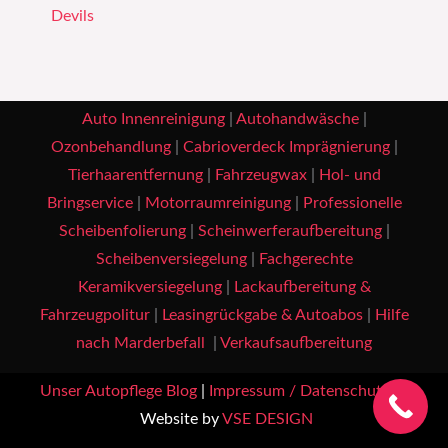
Devils
Auto Innenreinigung
|
Autohandwäsche
|
Ozonbehandlung
|
Cabrioverdeck Imprägnierung
|
Tierhaarentfernung
|
Fahrzeugwax
|
Hol- und
Bringservice
|
Motorraumreinigung
|
Professionelle
Scheibenfolierung
|
Scheinwerferaufbereitung
|
Scheibenversiegelung
|
Fachgerechte
Keramikversiegelung
|
Lackaufbereitung &
Fahrzeugpolitur
|
Leasingrückgabe & Autoabos
|
Hilfe
nach Marderbefall
|
Verkaufsaufbereitung
Unser Autopflege Blog
|
Impressum / Datenschutz
|
Website by
VSE DESIGN