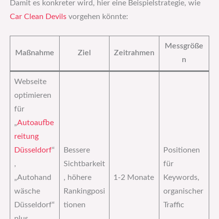
Damit es konkreter wird, hier eine Beispielstrategie, wie
Car Clean Devils
vorgehen könnte:
Messgröße
Maßnahme
Ziel
Zeitrahmen
n
Webseite
optimieren
für
„
Autoaufbe
reitung
Düsseldorf
“
Bessere
Positionen
,
Sichtbarkeit
für
„Autohand
, höhere
1-2 Monate
Keywords,
wäsche
Rankingposi
organischer
Düsseldorf“
tionen
Traffic
plus