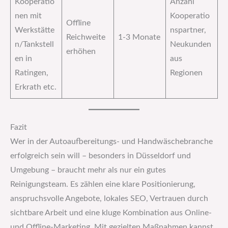
Kooperatio
Anzahl
nen mit
Kooperatio
Offline
Werkstätte
nspartner,
Reichweite
1-3 Monate
n/Tankstell
Neukunden
erhöhen
en in
aus
Ratingen,
Regionen
Erkrath etc.
Fazit
Wer in der Autoaufbereitungs- und Handwäschebranche
erfolgreich sein will – besonders in Düsseldorf und
Umgebung – braucht mehr als nur ein gutes
Reinigungsteam. Es zählen eine klare Positionierung,
anspruchsvolle Angebote, lokales SEO, Vertrauen durch
sichtbare Arbeit und eine kluge Kombination aus Online-
und Offline-Marketing. Mit gezielten Maßnahmen kannst