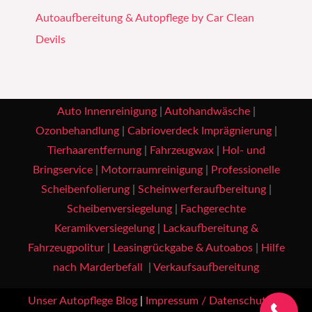
Autoaufbereitung & Autopflege by Car Clean
Devils
Auto Innenreinigung
|
Autohandwäsche
|
Ozonbehandlung
|
Cabrioverdeck Imprägnierung
|
Tierhaarentfernung
|
Fahrzeugwax
|
Hol- und
Bringservice
|
Motorraumreinigung
|
Professionelle
Scheibenfolierung
|
Scheinwerferaufbereitung
|
Scheibenversiegelung
|
Fachgerechte
Keramikversiegelung
|
Lackaufbereitung &
Fahrzeugpolitur
|
Leasingrückgabe & Autoabos
|
Hilfe
nach Marderbefall
|
Verkaufsaufbereitung
Unser Autopflege Blog
|
Impressum / Datenschutz
|