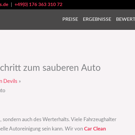
s.de
|
+49(0) 176 363 310 72
PREISE
ERGEBNISSE
BEWER
Schritt zum sauberen Auto
n Devils
uto
k, sondern auch des Werterhalts. Viele Fahrzeughalter
nelle Autoreinigung sein kann. Wir von
Car Clean