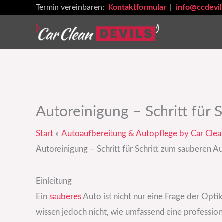
Zum
Termin vereinbaren:
Kontaktformular
|
info@ccdevil
Inhalt
springen
Autoreinigung – Schritt für 
Start
Autoaufbereitung & Autopflege by Car Clea
Autoreinigung – Schritt für Schritt zum sauberen A
Einleitung
Ein
sauberes
Auto ist nicht nur eine Frage der Opti
wissen jedoch nicht, wie umfassend eine professio